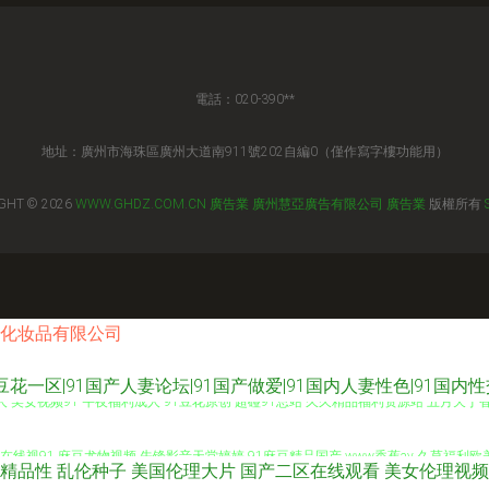
電話：020-390**
地址：廣州市海珠區廣州大道南911號202自編0（僅作寫字樓功能用）
GHT © 2026
WWW.GHDZ.COM.CN
廣告業
廣州慧亞廣告有限公司
廣告業
版權所有
化妆品有限公司
产豆花一区|91国产人妻论坛|91国产做爱|91国内人妻性色|91国内
 美女视频91 午夜福利成人 91豆花原创 超碰91总站 久久精品福利资源站 五月天丁香
碰在线视91 麻豆尤物视频 先锋影音天堂婷婷 91麻豆精品国产 www香蕉av 久草福利欧美
精品性
乱伦种子
美国伦理大片
国产二区在线观看
美女伦理视频