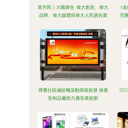
黃升民丨大國廣告: 偉大創意、偉大
《金
品牌、偉大媒體與偉大人民廣告業
完
煙臺社區滅蚊蠅滾動燈箱批發 偉廣
20
告制品廠助力廣告業創新