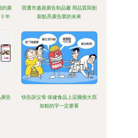
縮的廣
宿遷市盛鼎廣告制品廠 用品質與創
8 年
新點亮廣告業的未來
品廣告
快告訴父母 保健食品上這幾個大寫
加粗的字一定要看