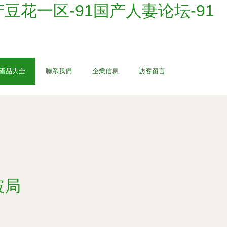
产豆花一区-91国产人妻论坛-91
產品大全
聯系我們
企業信息
訪客留言
破局