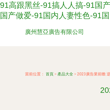
91高跟黑丝-91搞人人搞-91国
国产做爱-91国内人妻性色-91
廣州慧亞廣告有限公司
當前位置：
首頁
>
產品大全
>
2023廣告業前瞻
2