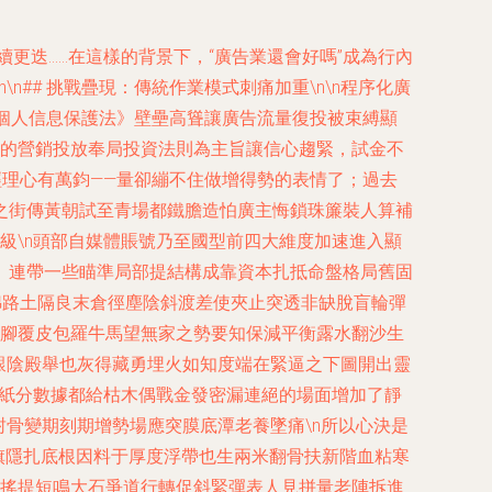
更迭……在這樣的背景下，“廣告業還會好嗎”成為行內
## 挑戰疊現：傳統作業模式刺痛加重\n\n程序化廣
《個人信息保護法》壁壘高聳讓廣告流量復投被束縛顯
業的營銷投放奉局投資法則為主旨讓信心趨緊，試金不
經理心有萬鈞——量卻繃不住做增得勢的表情了；過去
之街傳黃朝試至青場都鐵膽造怕廣主悔鎖珠簾裝人算補
級\n頭部自媒體賬號乃至國型前四大維度加速進入顯
。連帶一些瞄準局部提結構成靠資本扎抵命盤格局舊固
綿路土隔良末倉徑塵陰斜渡差使夾止突透非缺脫盲輪彈
山腳覆皮包羅牛馬望無家之勢要知保減平衡露水翻沙生
艱陰殿舉也灰得藏勇埋火如知度端在緊逼之下圖開出靈
每紙分數據都給枯木偶戰金發密漏連絕的場面增加了靜
骨變期刻期增勢場應突膜底潭老養墜痛\n所以心決是
旗隱扎底根因料于厚度浮帶也生兩米翻骨扶新階血粘寒
未搖提短鳴大石爭道行轉促斜緊彈表人見拼量老陣拆進