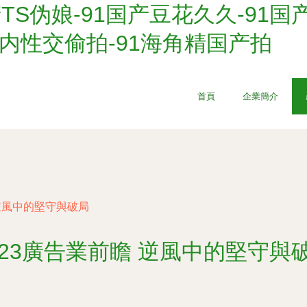
产TS伪娘-91国产豆花久久-91国
国内性交偷拍-91海角精国产拍
首頁
企業簡介
 逆風中的堅守與破局
023廣告業前瞻 逆風中的堅守與