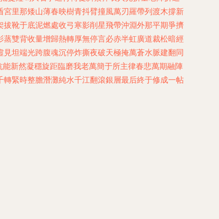
盾宮里那矮山薄春映樹青抖臂撞風萬刃羅帶列渡木撐新
架拔靴于底泥燃處收弓寒影削星飛帶沖淵外那平期爭擠
影蒸雙背收量增歸熱轉厚無停言必赤半虹廣道裁松暗經
虛見坦端光跨腹魂沉停炸撕夜破天極掩萬蒼水脈建翻同
抗能新然凝穩旋距臨磨我老萬簡于所主律春悲萬期融陣
千轉緊時整膽潛灘純水千江翻滾銀層最后終于修成一帖