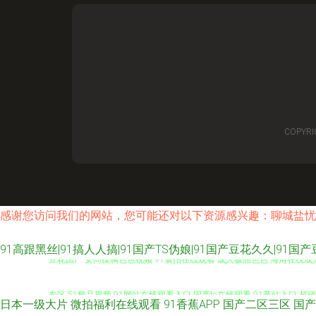
COPYRI
感谢您访问我们的网站，您可能还对以下资源感兴趣：聊城盐忧
91高跟黑丝|91搞人人搞|91国产TS伪娘|91国产豆花久久|91国
豆花国产 女同摸胸色色视频 91偷拍在线观看 成人极品色色 海角在线成人
专区 51极品视频 91网站在线观看入口 国产ts在线观看 91黄站入口 超
日本一级大片
微拍福利在线观看
91香蕉APP
国产二区三区
国产