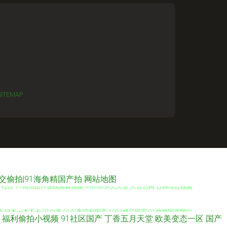
SITEMAP
性交偷拍|91海角精国产拍
网站地图
社区 91高清图片在线观看视频 wwwav男人天堂 久合色网 日韩综合视频
 日本一本不卡 91白浆 91午夜福利国产 1024精品国产 91视频国产网站
福利偷拍小视频
91社区国产
丁香五月天堂
欧美变态一区
国产