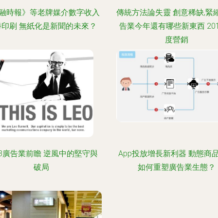
融時報》等老牌媒介數字收入
傳統方法論失靈 創意稀缺,緊
勝印刷 無紙化是新聞的未來？
告業今年還有哪些新東西 201
度營銷
23廣告業前瞻 逆風中的堅守與
App投放增長新利器 動態商
破局
如何重塑廣告業生態？